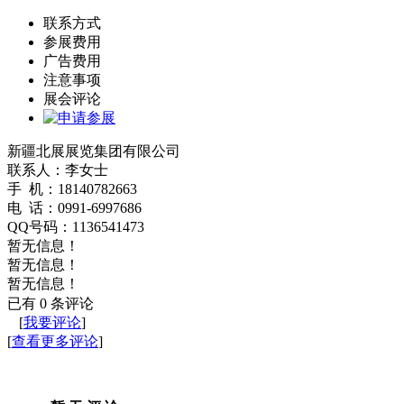
联系方式
参展费用
广告费用
注意事项
展会评论
新疆北展展览集团有限公司
联系人：李女士
手 机：18140782663
电 话：0991-6997686
QQ号码：1136541473
暂无信息！
暂无信息！
暂无信息！
已有
0
条评论
[
我要评论
]
[
查看更多评论
]